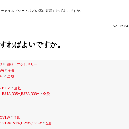
>
チャイルドシートはどの席に装着すればよいですか。
No : 3524
すればよいですか。
>
せ
部品・アクセサリー
>
W)
全般
>
W)
全般
>
～B11A
全般
>
B34A,B35A,B37A,B38A
全般
>
CV1W
全般
>
CV1W,CV2W,CV4W,CV5W
全般