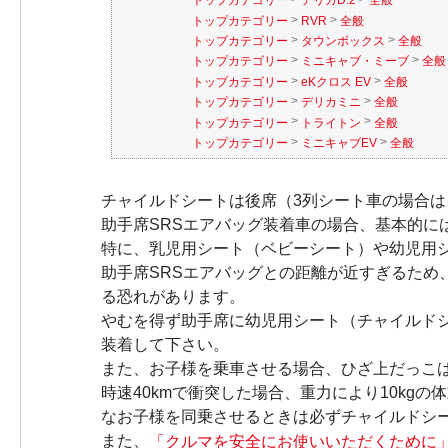
トップカテゴリー
デリカD:2
全般
>
>
トップカテゴリー
RVR
全般
>
>
トップカテゴリー
タウンボックス
全般
>
>
トップカテゴリー
ミニキャブ・ミーブ
全般
>
>
トップカテゴリー
eKクロス EV
全般
>
>
トップカテゴリー
デリカミニ
全般
>
>
トップカテゴリー
トライトン
全般
>
>
トップカテゴリー
ミニキャブEV
全般
チャイルドシートは後席（3列シート車の場合
助手席SRSエアバッグ装着車の場合、基本的に
特に、乳児用シート（ベビーシート）や幼児用
助手席SRSエアバッグとの距離が近すぎるた
る恐れがあります。
やむを得ず助手席に幼児用シート（チャイルド
装着して下さい。
また、お子様を乗車させる場合、ひざ上だっこ
時速40kmで衝突した場合、重力により10kg
なお子様を同乗させるときは必ずチャイルドシ
また、
「クルマを安全にお使いいただくために