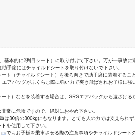
は、基本的に2列目シート）に取り付けて下さい。万が一事故に
は助手席にはチャイルドシートを取り付けないで下さい。
シート（チャイルドシート）を後ろ向きで助手席に装着するこ
め、エアバッグがふくらむ際に強い力で突き飛ばされお子様に強
シート）などを装着する場合は、SRSエアバッグから遠ざける
は非常に危険ですので、絶対におやめ下さい。
の体重は30倍の300kgにもなります。とても人の力では支えら
ートを使用して下さい。
」
でもお子様を乗車させる際の注意事項やチャイルドシート