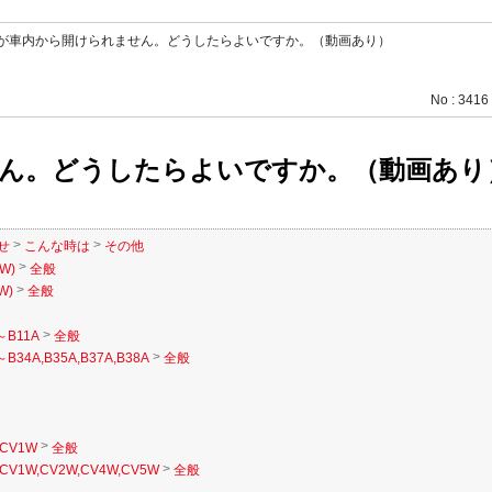
が車内から開けられません。どうしたらよいですか。（動画あり）
No : 3416
ん。どうしたらよいですか。（動画あり
>
>
せ
こんな時は
その他
>
W)
全般
>
W)
全般
>
～B11A
全般
>
B34A,B35A,B37A,B38A
全般
>
CV1W
全般
>
CV1W,CV2W,CV4W,CV5W
全般