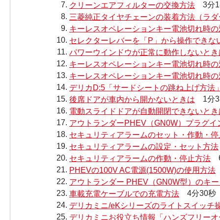
クリーンエアフィルターの交換方法
3分1
三菱純正タイヤチェーンの装着方法（ラダ
キーレスオペレーションキー電池切れ時の
セレクターレバーを「P」から操作できな
パワーウインドウが正常に動作しないとき
キーレスオペレーションキー電池切れ時の
キーレスオペレーションキー電池切れ時の
デリカD:5「サードシートの跳ね上げ方法
後席ドアが車内から開かないときは
1分3
電動スライドドアが自動開閉できないとき
アウトランダーPHEV（GN0W）プラグ
セキュリティアラームのセット・作動・停止
セキュリティアラームの設定・セット方法
セキュリティアラームの作動・停止方法
6
PHEVの100V AC電源(1500W)の使用方法
アウトランダー PHEV（GN0W型）の
車載充電ケーブルでの充電方法
4分30秒
デリカミニ/eKシリーズのライトスイッチ
デリカミニお役立ち情報「ハンズフリーオ