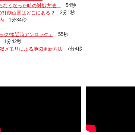
まらなくなった時の対処方法」
54秒
の打刻位置はどこにある？
2分1秒
内
1分34秒
ック/接近時アンロック」
55秒
1分42秒
SBメモリによる地図更新方法
7分4秒