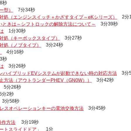
8秒
ー型）
7分34秒
対処（エンジンスイッチ＋かざすタイプ～eKシリーズ）
2分1
いときは～シフトロックの解除方法について～
3分39秒
は
1分30秒
対処（キーボックスタイプ）
3分27秒
対処（ノブタイプ）
3分24秒
」
4分16秒
3秒
は
3分26秒
インハイブリッドEVシステムが起動できない時の対応方法
3分5
方法（アウトランダーPHEV（GN0W））
3分42秒
5分26秒
分2秒
3分58秒
キーレスオペレーションキーの電池交換方法
3分45秒
操作方法
3分19秒
ートスライドドア」
1分