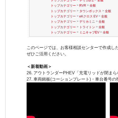
トップカテゴリー
デリカD:2
全般
>
>
トップカテゴリー
RVR
全般
>
>
トップカテゴリー
タウンボックス
全般
>
>
トップカテゴリー
eKクロス EV
全般
>
>
トップカテゴリー
デリカミニ
全般
>
>
トップカテゴリー
トライトン
全般
>
>
トップカテゴリー
ミニキャブEV
全般
このページでは、お客様相談センターで作成し
ぜひご活用ください。
＜新着動画＞
26.
アウトランダーPHEV「充電リッドが閉ま
27.
車両銘板(コーションプレート)・車台番号