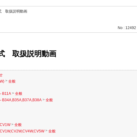
式 取扱説明動画
No : 12492
式 取扱説明動画
せ
>
W)
全般
>
～B11A
全般
>
B34A,B35A,B37A,B38A
全般
>
CV1W
全般
>
CV1W,CV2W,CV4W,CV5W
全般