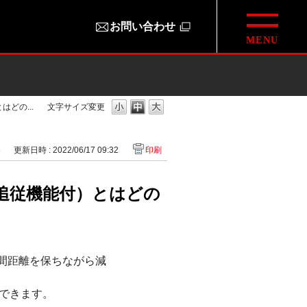
お問い合わせ
どの...
文字サイズ変更
8
更新日時 : 2022/06/17 09:32
印刷
追従機能付）とはどの
］
車間距離を保ちながら減
できます。