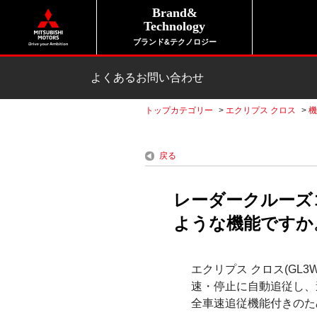
Brand&
Technology
ブランド&テクノロジー
よくあるお問い合わせ
トップカテゴリー
>
エクリプス クロス
>
機
戻る
レーダークルーズ
ような機能ですか。
エクリプス クロス(GL
速・停止に自動追従し、
全車速追従機能付きのた