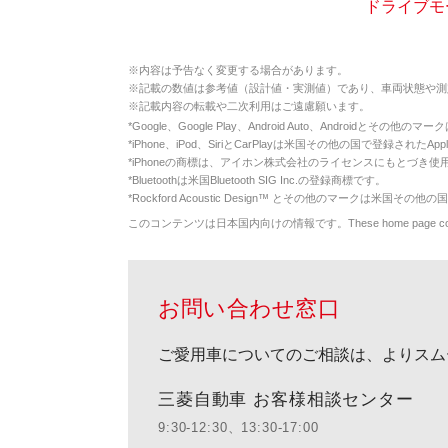
ドライブモ
※
内容は予告なく変更する場合があります。
※
記載の数値は参考値（設計値・実測値）であり、車両状態や測
※
記載内容の転載や二次利用はご遠慮願います。
*
Google、Google Play、Android Auto、Androidとその他
*
iPhone、iPod、SiriとCarPlayは米国その他の国で登録されたApp
*
iPhoneの商標は、アイホン株式会社のライセンスにもとづき使
*
Bluetoothは米国Bluetooth SIG Inc.の登録商標です。
*
Rockford Acoustic Design™ とその他のマークは米国その他の国
このコンテンツは日本国内向けの情報です。These home page contents appl
お問い合わせ窓口
ご愛用車についてのご相談は、よりスム
三菱自動車 お客様相談センター
9:30-12:30、13:30-17:00