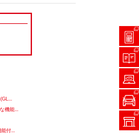
...
能...
付...