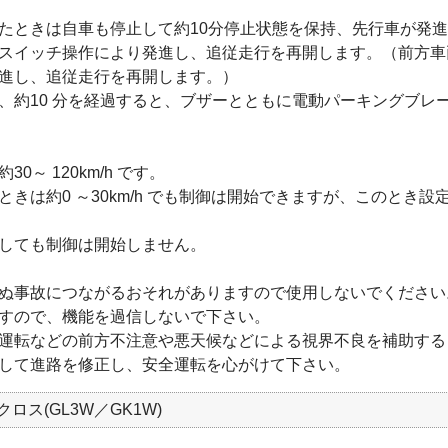
たときは自車も停止して約10分停止状態を保持、先行車が発
スイッチ操作により発進し、追従走行を再開します。（前方車
進し、追従走行を再開します。）
、約10 分を経過すると、ブザーとともに電動パーキングブレー
～ 120km/h です。
きは約0 ～30km/h でも制御は開始できますが、このとき設定車
しても制御は開始しません。
ぬ事故につながるおそれがありますので使用しないでください
すので、機能を過信しないで下さい。
運転などの前方不注意や悪天候などによる視界不良を補助する
して進路を修正し、安全運転を心がけて下さい。
ロス(GL3W／GK1W)