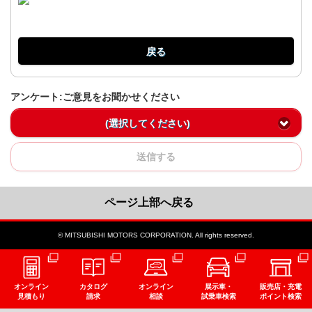
戻る
アンケート:ご意見をお聞かせください
(選択してください)
送信する
ページ上部へ戻る
© MITSUBISHI MOTORS CORPORATION. All rights reserved.
オンライン
カタログ
オンライン
展示車・
販売店・充電
見積もり
請求
相談
試乗車検索
ポイント検索