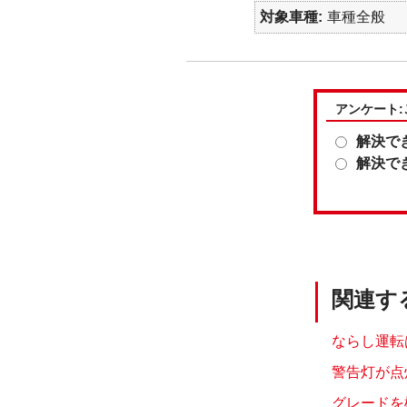
対象車種
車種全般
アンケート
解決で
解決で
関連す
ならし運転
警告灯が点
グレードを