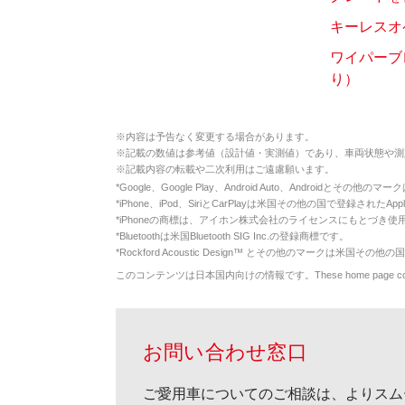
キーレスオ
ワイパーブ
り）
※
内容は予告なく変更する場合があります。
※
記載の数値は参考値（設計値・実測値）であり、車両状態や測
※
記載内容の転載や二次利用はご遠慮願います。
*
Google、Google Play、Android Auto、Androidとその他
*
iPhone、iPod、SiriとCarPlayは米国その他の国で登録されたApp
*
iPhoneの商標は、アイホン株式会社のライセンスにもとづき使
*
Bluetoothは米国Bluetooth SIG Inc.の登録商標です。
*
Rockford Acoustic Design™ とその他のマークは米国その他の国
このコンテンツは日本国内向けの情報です。These home page contents appl
お問い合わせ窓口
ご愛用車についてのご相談は、よりスム