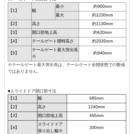
最小
約900mm
【1】
幅
最大
約1230mm
【2】
高さ
約1130mm
【3】
開口部地上高
約620mm
【4】
テールゲート開時高さ
約2035mm
テールゲート最大突出長
【5】
約940mm
※
※テールゲート最大突出長は、テールゲート全開状態での数値
ではありません。
■スライドドア開口部寸法
【1】
幅
685mm
【2】
高さ
1240mm
【3】
開口部地上高
455mm
スライドドア
【4】
200mm
張り出し幅※