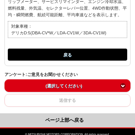
リップメーター、サービスリマインダー、エンジン冷却水温、
燃料残量、外気温、セレクターレバー位置、4WD作動状態、平
均・瞬間燃費、航続可能距離、平均車速などを表示します。
対象車種：
デリカD:5(DBA-CV*W／LDA-CV1W／3DA-CV1W)
戻る
アンケート:ご意見をお聞かせください
(選択してください)
送信する
ページ上部へ戻る
© MITSUBISHI MOTORS CORPORATION. All rights reserved.