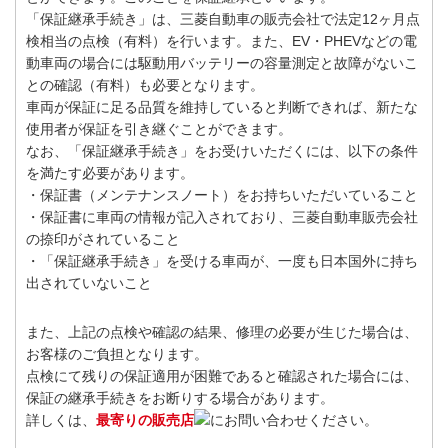
「保証継承手続き」は、三菱自動車の販売会社で法定12ヶ月点
検相当の点検（有料）を行います。また、EV・PHEVなどの電
動車両の場合には駆動用バッテリーの容量測定と故障がないこ
との確認（有料）も必要となります。
車両が保証に足る品質を維持していると判断できれば、新たな
使用者が保証を引き継ぐことができます。
なお、「保証継承手続き」をお受けいただくには、以下の条件
を満たす必要があります。
・保証書（メンテナンスノート）をお持ちいただいていること
・保証書に車両の情報が記入されており、三菱自動車販売会社
の捺印がされていること
・「保証継承手続き」を受ける車両が、一度も日本国外に持ち
出されていないこと
また、上記の点検や確認の結果、修理の必要が生じた場合は、
お客様のご負担となります。
点検にて残りの保証適用が困難であると確認された場合には、
保証の継承手続きをお断りする場合があります。
詳しくは、
最寄りの販売店
にお問い合わせください。