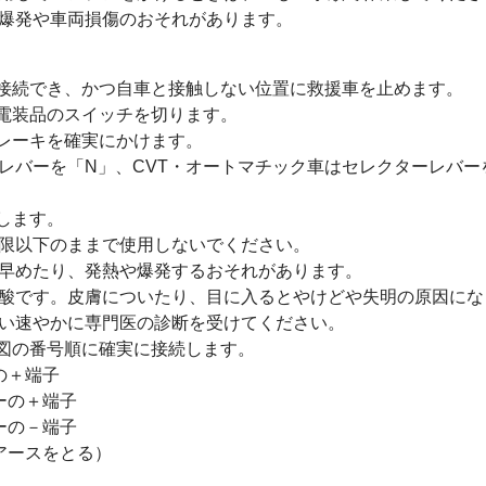
爆発や車両損傷のおそれがあります。
が接続でき、かつ自車と接触しない位置に救援車を止めます。
ど電装品のスイッチを切ります。
ブレーキを確実にかけます。
バーを「N」、CVT・オートマチック車はセレクターレバー
します。
限以下のままで使用しないでください。
めたり、発熱や爆発するおそれがあります。
酸です。皮膚についたり、目に入るとやけどや失明の原因にな
速やかに専門医の診断を受けてください。
を図の番号順に確実に接続します。
の＋端子
ーの＋端子
ーの－端子
アースをとる）