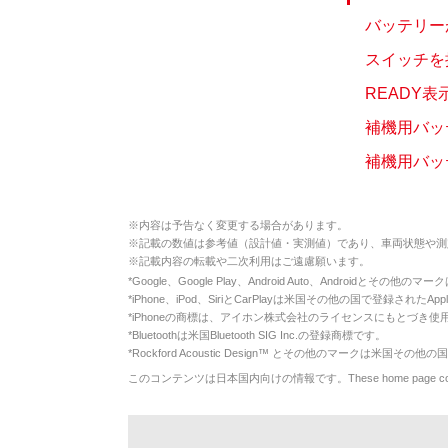
バッテリー
スイッチを
READY
補機用バッ
補機用バッ
※
内容は予告なく変更する場合があります。
※
記載の数値は参考値（設計値・実測値）であり、車両状態や測
※
記載内容の転載や二次利用はご遠慮願います。
*
Google、Google Play、Android Auto、Androidとその他
*
iPhone、iPod、SiriとCarPlayは米国その他の国で登録されたApp
*
iPhoneの商標は、アイホン株式会社のライセンスにもとづき使
*
Bluetoothは米国Bluetooth SIG Inc.の登録商標です。
*
Rockford Acoustic Design™ とその他のマークは米国その他の国
このコンテンツは日本国内向けの情報です。These home page contents appl