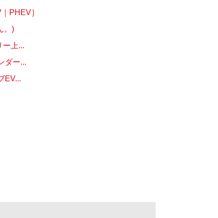
｜PHEV］
。)
上...
ー...
...