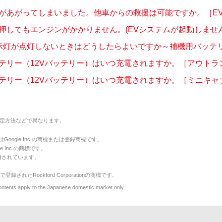
があがってしまいました。他車からの救援は可能ですか。［EV
押してもエンジンがかかりません。(EVシステムが起動しません
表示灯が点灯しないときはどうしたらよいですか～補機用バッテリー
テリー（12Vバッテリー）はいつ充電されますか。［アウトランダ
テリー（12Vバッテリー）はいつ充電されますか。［ミニキャブEV
定方法などで異なります。
のマークはGoogle Inc.の商標または登録商標です。
le Inc.の商標です。
用されています。
で登録されたRockford Corporationの商標です。
y to the Japanese domestic market only.