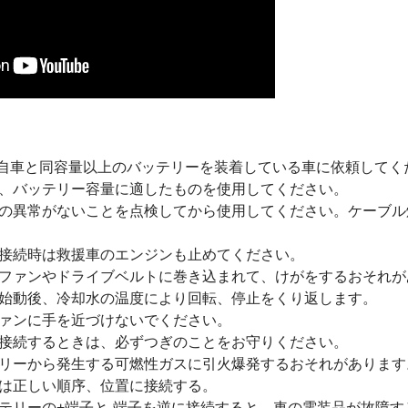
、自車と同容量以上のバッテリーを装着している車に依頼してく
、バッテリー容量に適したものを使用してください。
の異常がないことを点検してから使用してください。ケーブル
接続時は救援車のエンジンも止めてください。
ファンやドライブベルトに巻き込まれて、けがをするおそれが
始動後、冷却水の温度により回転、停止をくり返します。
ァンに手を近づけないでください。
接続するときは、必ずつぎのことをお守りください。
リーから発生する可燃性ガスに引火爆発するおそれがあります
は正しい順序、位置に接続する。
リーの+端子と-端子を逆に接続すると、車の電装品が故障す