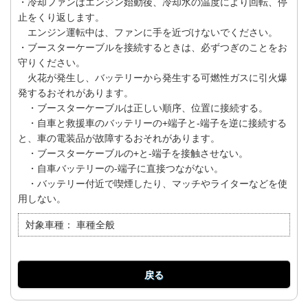
・冷却ファンはエンジン始動後、冷却水の温度により回転、停
止をくり返します。
エンジン運転中は、ファンに手を近づけないでください。
・ブースターケーブルを接続するときは、必ずつぎのことをお
守りください。
火花が発生し、バッテリーから発生する可燃性ガスに引火爆
発するおそれがあります。
・ブースターケーブルは正しい順序、位置に接続する。
・自車と救援車のバッテリーの+端子と-端子を逆に接続する
と、車の電装品が故障するおそれがあります。
・ブースターケーブルの+と-端子を接触させない。
・自車バッテリーの-端子に直接つながない。
・バッテリー付近で喫煙したり、マッチやライターなどを使
用しない。
対象車種：
車種全般
戻る