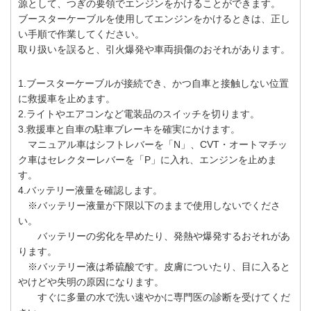
源として、つぎの要領でエンジンをかけることができます。
ブースターケーブルを使用してエンジンをかけるときは、正し
い手順で作業してください。
取り扱いを誤ると、引火爆発や車両損傷のおそれがあります。
1.ブースターケーブルが接続でき、かつ自車と接触しない位置
に救援車を止めます。
2.ライトやエアコンなど電装品のスイッチを切ります。
3.救援車と自車の駐車ブレーキを確実にかけます。
マニュアル車はシフトレバーを「N」、CVT・オートマチッ
ク車はセレクターレバーを「P」に入れ、エンジンを止めま
す。
4.バッテリー液量を確認します。
※バッテリー液量が下限以下のままで使用しないでくださ
い。
バッテリーの劣化を早めたり、発熱や爆発するおそれがあ
ります。
※バッテリー液は希硫酸です。皮膚についたり、目に入ると
やけどや失明の原因になります。
すぐに多量の水で洗い速やかに専門医の診断を受けてくだ