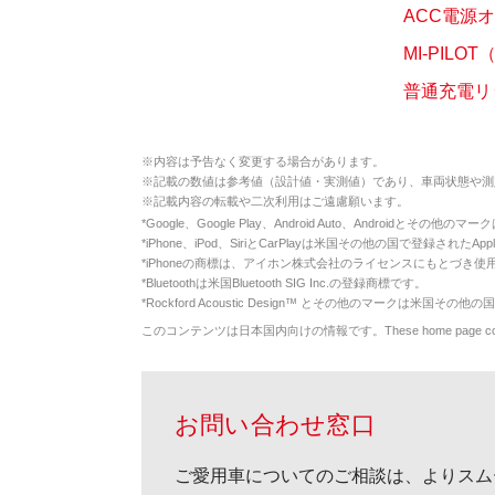
ACC電源
MI-PIL
普通充電リ
※
内容は予告なく変更する場合があります。
※
記載の数値は参考値（設計値・実測値）であり、車両状態や測
※
記載内容の転載や二次利用はご遠慮願います。
*
Google、Google Play、Android Auto、Androidとその他
*
iPhone、iPod、SiriとCarPlayは米国その他の国で登録されたApp
*
iPhoneの商標は、アイホン株式会社のライセンスにもとづき使
*
Bluetoothは米国Bluetooth SIG Inc.の登録商標です。
*
Rockford Acoustic Design™ とその他のマークは米国その他の国
このコンテンツは日本国内向けの情報です。These home page contents appl
お問い合わせ窓口
ご愛用車についてのご相談は、よりスム