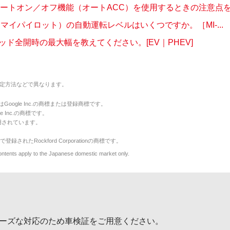
オートオン／オフ機能（オートACC）を使用するときの注意点を教
OT（マイパイロット）の自動運転レベルはいくつですか。［MI-...
ッド全開時の最大幅を教えてください。[EV｜PHEV]
定方法などで異なります。
のマークはGoogle Inc.の商標または登録商標です。
le Inc.の商標です。
用されています。
で登録されたRockford Corporationの商標です。
y to the Japanese domestic market only.
ーズな対応のため車検証をご用意ください。