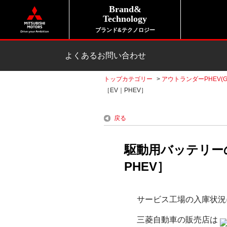
Brand&
Technology
ブランド&テクノロジー
よくあるお問い合わせ
トップカテゴリー
>
アウトランダーPHEV(G
［EV｜PHEV］
戻る
駆動用バッテリー
PHEV］
サービス工場の入庫状況
三菱自動車の販売店は