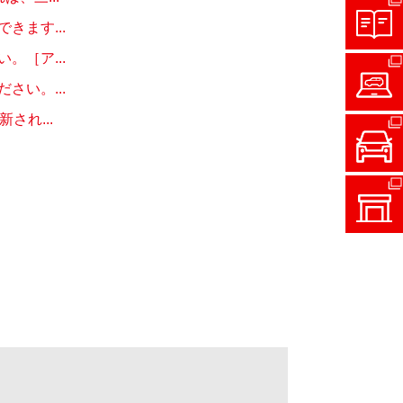
ます...
［ア...
い。...
れ...