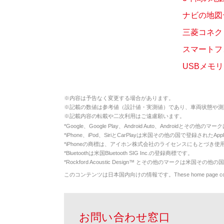
ナビの地図
三菱コネク
スマートフ
USBメモ
※
内容は予告なく変更する場合があります。
※
記載の数値は参考値（設計値・実測値）であり、車両状態や測
※
記載内容の転載や二次利用はご遠慮願います。
*
Google、Google Play、Android Auto、Androidとその他
*
iPhone、iPod、SiriとCarPlayは米国その他の国で登録されたApp
*
iPhoneの商標は、アイホン株式会社のライセンスにもとづき使
*
Bluetoothは米国Bluetooth SIG Inc.の登録商標です。
*
Rockford Acoustic Design™ とその他のマークは米国その他の国
このコンテンツは日本国内向けの情報です。These home page contents appl
お問い合わせ窓口