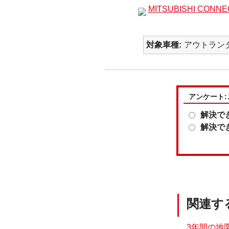
MITSUBISHI CO
対象車種
アウトランダー
アンケート
解決で
解決で
関連す
3年間の地