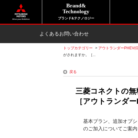
Brand&
Technology
ブランド&テクノロジー
よくあるお問い合わせ
トップカテゴリー
>
アウトランダーPHEV(G
がされますか。［...
戻る
三菱コネクトの無
［アウトランダーPH
基本プラン、追加オプシ
のご加入についてご案内