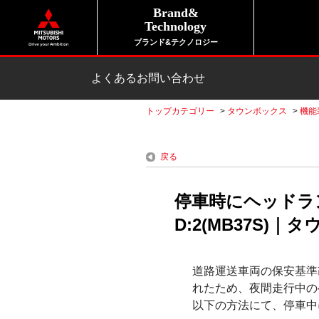
Brand&
Technology
ブランド&テクノロジー
よくあるお問い合わせ
トップカテゴリー
>
タウンボックス
>
機能
戻る
停車時にヘッドラ
D:2(MB37S)｜
道路運送車両の保安基準
れたため、夜間走行中の
以下の方法にて、停車中