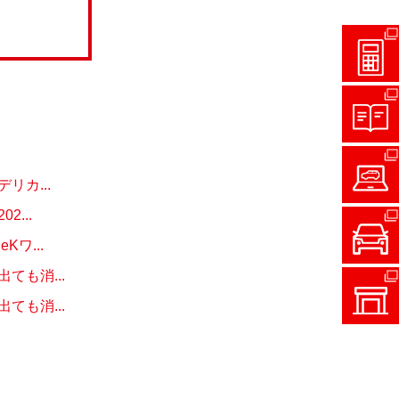
カ...
...
ワ...
も消...
も消...