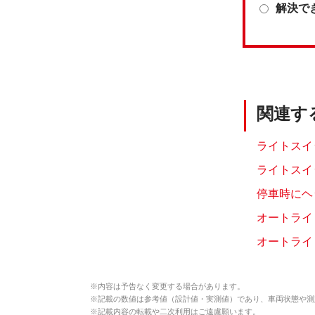
解決で
関連す
ライトスイ
ライトスイ
停車時にヘ
オートライ
オートライ
※
内容は予告なく変更する場合があります。
※
記載の数値は参考値（設計値・実測値）であり、車両状態や測
※
記載内容の転載や二次利用はご遠慮願います。