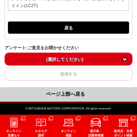
イトン(LC2T)
戻る
アンケート:ご意見をお聞かせください
(選択してください)
送信する
ページ上部へ戻る
© MITSUBISHI MOTORS CORPORATION. All rights reserved.
オンライン
カタログ
オンライン
展示車・
販売店・充電
見積もり
請求
相談
試乗車検索
ポイント検索