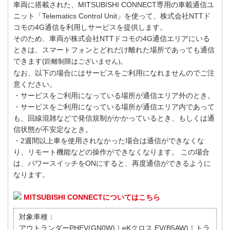
車両に搭載された、MITSUBISHI CONNECT専用の車載通信ユ
ニット「Telematics Control Unit」を使って、株式会社NTTド
コモの4G通信を利用しサービスを提供します。
そのため、車両が株式会社NTTドコモの4G通信エリアにいる
ときは、スマートフォンとどれだけ離れた場所であっても通信
できます(
。
距離制限はございません)
なお、以下の場合にはサービスをご利用になれませんのでご注
意ください。
・サービスをご利用になっている場所が通信エリア外のとき。
・サービスをご利用になっている場所が通信エリア内であって
も、回線混雑などで発信規制がかかっているとき、もしくは通
信状態が不安定なとき。
・2週間以上車を使用されなかった場合は通信ができなくな
り、リモート機能などの操作ができなくなります。 この場合
は、パワースイッチをONにすると、再度通信ができるように
なります。
MITSUBISHI CONNECTについてはこちら
対象車種：
アウトランダーPHEV(GN0W)｜eKクロス EV(B5AW)｜トラ