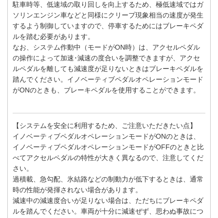
駐車時等、低速域の取り回しを向上するため、極低速域ではガ
ソリンエンジン車などと同様にクリープ現象相当の速度が発生
するよう制御していますので、停車するためにはブレーキペダ
ルを踏む必要があります。
なお、システム作動中（モードがON時）は、アクセルペダル
の操作によって加速･減速の度合いを調整できますが、アクセ
ルペダルを離しても減速度が足りないときはブレーキペダルを
踏んでください。イノベーティブペダルオペレーションモード
がONのときも、ブレーキペダルを使用することができます。
【システムを安全に利用するため、ご注意いただきたい点】
イノベーティブペダルオペレーションモードがONのときは、
イノベーティブペダルオペレーションモードがOFFのときと比
べてアクセルペダルの特性が大きく異なるので、注意してくだ
さい。
過積載、急勾配、氷結路などの制動力が低下するときは、通常
時の性能が発揮されない場合があります。
減速中の減速度合いが足りない場合は、ただちにブレーキペダ
ルを踏んでください。車両が十分に減速ぜず、思わぬ事故につ