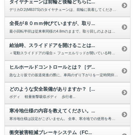
タイヤチェーンは前輪と後輪どちらに...
デリカD:2(MB37S)のタイヤチェーンは、前輪に装着してください。 ...
全長が８０ｍｍ伸びていますが、取り...
最小回転半径は従来車同様の4.8mのままで、取り回しのよさは変わらず、荷室...
給油時、スライドドアを開けることは...
＜電動スライドドアの場合＞ フューエルリッドが開いている時は、助手席側の...
ヒルホールドコントロールとは？［デ...
急な上り坂での坂道発進の際に、車両のずり下がりを一定時間抑制し、スムーズな...
どのような安全装備がありますか？［...
ボディ 軽量衝撃吸収ボディ 歩行者...
寒冷地仕様の内容を教えてください。...
寒冷地仕様は設定がございません。 全車、寒冷地での使用を考慮した...
衝突被害軽減ブレーキシステム（FC...