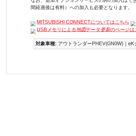
なお、追加オプションサービスのみの加入はできま
間経過後は有料）への加入も必要となります。
MITSUBISHI CONNECTについてはこちら
USBメモリによる
地図
データ
更新
のページは
対象車種
アウトランダーPHEV(GN0W)｜eKク