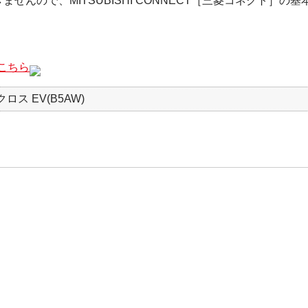
せんので、MITSUBISHI CONNECT［三菱コネクト］
こちら
ロス EV(B5AW)