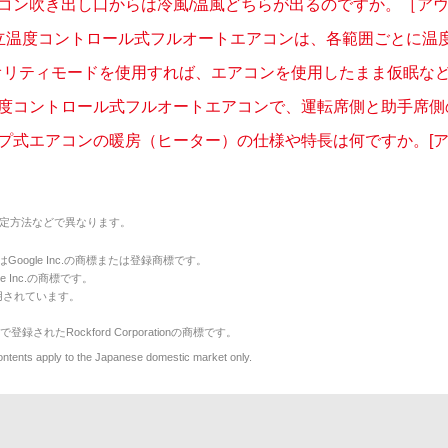
コン吹き出し口からは冷風/温風どちらが出るのですか。［アウト
立温度コントロール式フルオートエアコンは、各範囲ごとに温度セ
オリティモードを使用すれば、エアコンを使用したまま仮眠などで
度コントロール式フルオートエアコンで、運転席側と助手席側の温
プ式エアコンの暖房（ヒーター）の仕様や特長は何ですか。[アウ
定方法などで異なります。
のマークはGoogle Inc.の商標または登録商標です。
le Inc.の商標です。
用されています。
で登録されたRockford Corporationの商標です。
y to the Japanese domestic market only.