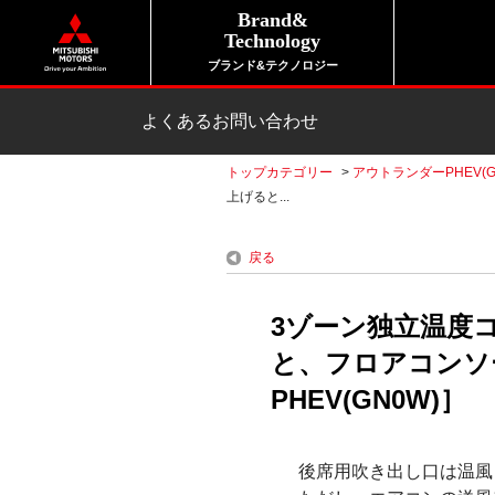
Brand&
Technology
ブランド&テクノロジー
よくあるお問い合わせ
トップカテゴリー
>
アウトランダーPHEV(G
上げると...
戻る
3ゾーン独立温度
と、フロアコンソ
PHEV(GN0W)］
後席用吹き出し口は温風