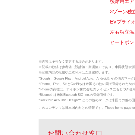
後席用エア
3ゾーン独
EVプライ
左右独立温
ヒートポン
※
内容は予告なく変更する場合があります。
※
記載の数値は参考値（設計値・実測値）であり、車両状態や測
※
記載内容の転載や二次利用はご遠慮願います。
*
Google、Google Play、Android Auto、Androidとその他
*
iPhone、iPod、SiriとCarPlayは米国その他の国で登録されたApp
*
iPhoneの商標は、アイホン株式会社のライセンスにもとづき使
*
Bluetoothは米国Bluetooth SIG Inc.の登録商標です。
*
Rockford Acoustic Design™ とその他のマークは米国その他の国
このコンテンツは日本国内向けの情報です。These home page contents appl
お問い合わせ窓口