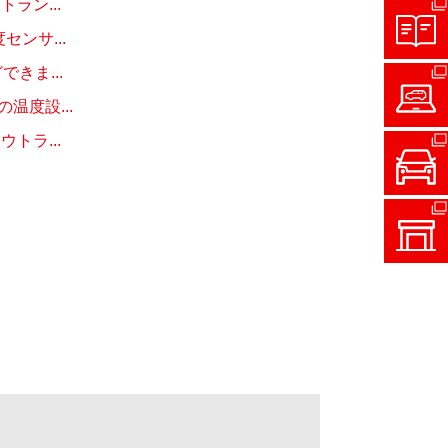
ラン...
ンサ...
きま...
度設...
トラ...