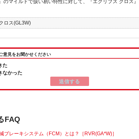
V』のマイルドで扱い易い特性に対して、『エクリプス クロス
ロス(GL3W)
:ご意見をお聞かせください
きた
きなかった
るFAQ
減ブレーキシステム（FCM）とは？［RVR(GA*W)］