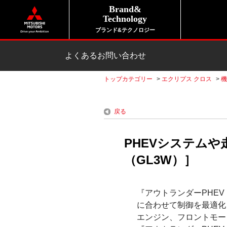
Brand&
Technology
ブランド&テクノロジー
よくあるお問い合わせ
トップカテゴリー
>
エクリプス クロス
>
機
戻る
PHEVシステム
（GL3W）］
『アウトランダーPHEV
に合わせて制御を最適化
エンジン、フロントモー