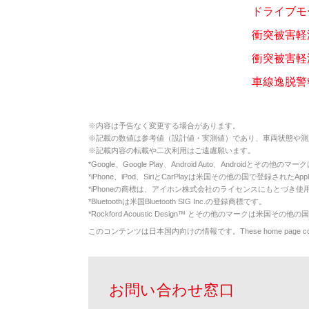
ドライブモ
衝突被害軽
衝突被害軽減
車線逸脱警報
※
内容は予告なく変更する場合があります。
※
記載の数値は参考値（設計値・実測値）であり、車両状態や測
※
記載内容の転載や二次利用はご遠慮願います。
*
Google、Google Play、Android Auto、Androidとその他
*
iPhone、iPod、SiriとCarPlayは米国その他の国で登録されたApp
*
iPhoneの商標は、アイホン株式会社のライセンスにもとづき使
*
Bluetoothは米国Bluetooth SIG Inc.の登録商標です。
*
Rockford Acoustic Design™ とその他のマークは米国その他の国
このコンテンツは日本国内向けの情報です。These home page contents appl
お問い合わせ窓口