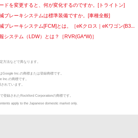
ードを変更すると、何が変化するのですか。[トライトン]
減ブレーキシステムは標準装備ですか。[車種全般]
ブレーキシステム[FCM]とは。［eKクロス｜eKワゴン(B3...
システム（LDW）とは？［RVR(GA*W)］
定方法などで異なります。
のマークはGoogle Inc.の商標または登録商標です。
le Inc.の商標です。
用されています。
で登録されたRockford Corporationの商標です。
y to the Japanese domestic market only.