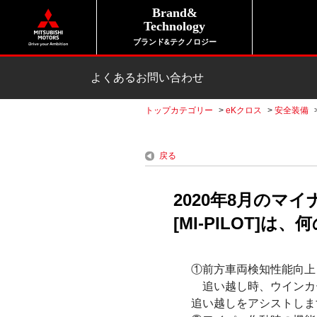
Brand&
Technology
ブランド&テクノロジー
よくあるお問い合わせ
トップカテゴリー
>
eKクロス
>
安全装備
戻る
2020年8月のマ
[MI-PILOT]
①前方車両検知性能向上
追い越し時、ウインカ
追い越しをアシストしま