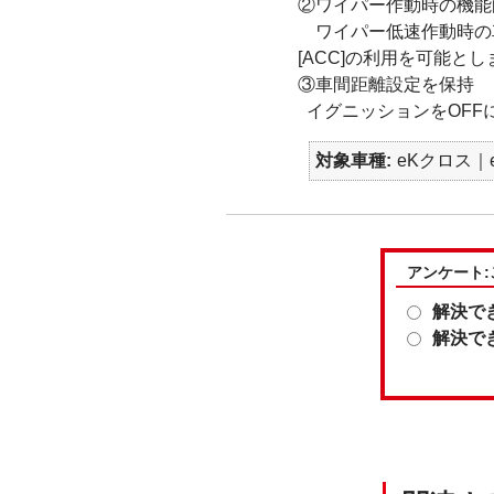
②ワイパー作動時の機能
ワイパー低速作動時の車
[ACC]の利用を可能と
③車間距離設定を保持
イグニッションをOFF
対象車種
eKクロス｜e
アンケート
解決で
解決で