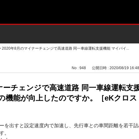
>
2020年8月のマイナーチェンジで高速道路 同一車線運転支援機能 マイパイ...
No : 948
公開日時 : 2020/08/19 16:4
イナーチェンジで高速道路 同一車線運転支
は、何の機能が向上したのですか。［eKクロス｜
ーを出すと設定速度内で加速し、先行車との車間距離を若干詰
す。