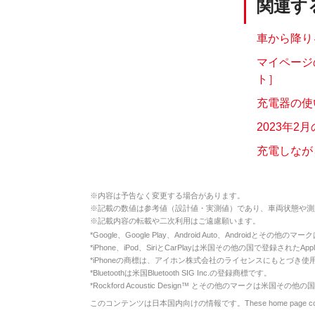
関連す
車から降り
マイページ
ト］
充電器の使
2023年2
充電しなが
※
内容は予告なく変更する場合があります。
※
記載の数値は参考値（設計値・実測値）であり、車両状態や測
※
記載内容の転載や二次利用はご遠慮願います。
*
Google、Google Play、Android Auto、Androidとその他
*
iPhone、iPod、SiriとCarPlayは米国その他の国で登録されたApp
*
iPhoneの商標は、アイホン株式会社のライセンスにもとづき使
*
Bluetoothは米国Bluetooth SIG Inc.の登録商標です。
*
Rockford Acoustic Design™ とその他のマークは米国その他の国
このコンテンツは日本国内向けの情報です。These home page contents appl