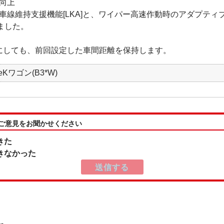
向上
線維持支援機能[LKA]と、ワイパー高速作動時のアダプティ
しました。
にしても、前回設定した車間距離を保持します。
Kワゴン(B3*W)
:ご意見をお聞かせください
きた
きなかった