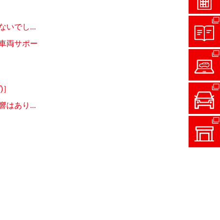
でし...
車両サポー
)］
あり...