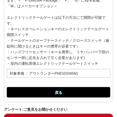
ます。＜「P Exective Package」「P」「G」に標準装備、
「M」はメーカーオプション＞
エレクトリックテールゲートは以下の方法にて開閉が可能で
す。
・キーレスオペレーションキーのエレクトリックテールゲート
開閉スイッチ
・テールゲートのオープナースイッチ／クローズスイッチ（施
錠時に開けるときはキーの携帯が必要です）
・ハンズフリーセンサー（キーを携帯し、リヤバンパー下部の
センサー部に足先を入れて引く必要があります)
・室内の運転席側エレクトリックテールゲートスイッチ
対象車種：
アウトランダーPHEV(GN0W)
戻る
アンケート:ご意見をお聞かせください