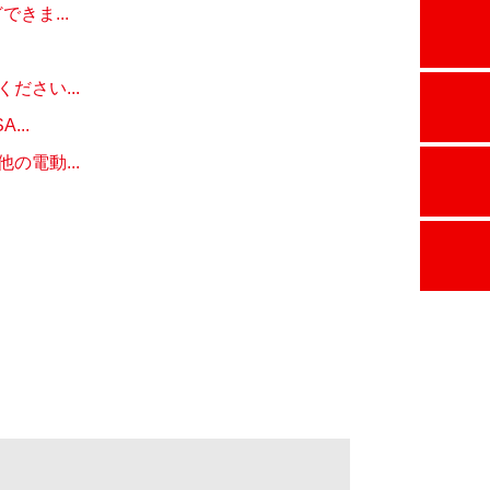
きま...
さい...
..
電動...