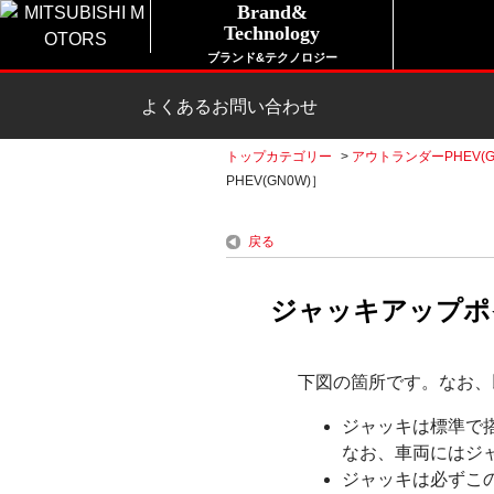
Brand&
Technology
ブランド&テクノロジー
よくあるお問い合わせ
トップカテゴリー
>
アウトランダーPHEV(G
PHEV(GN0W)］
戻る
ジャッキアップポイ
下図の箇所です。なお、
ジャッキは標準で
なお、車両にはジ
ジャッキは必ずこの車