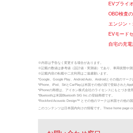
EVプライ
OBD検査
エンジン・
EVモード
自宅の充電
※
内容は予告なく変更する場合があります。
※
記載の数値は参考値（設計値・実測値）であり、車両状態や測
※
記載内容の転載や二次利用はご遠慮願います。
*
Google、Google Play、Android Auto、Androidとその他
*
iPhone、iPod、SiriとCarPlayは米国その他の国で登録されたApp
*
iPhoneの商標は、アイホン株式会社のライセンスにもとづき使
*
Bluetoothは米国Bluetooth SIG Inc.の登録商標です。
*
Rockford Acoustic Design™ とその他のマークは米国その他の国
このコンテンツは日本国内向けの情報です。These home page contents appl