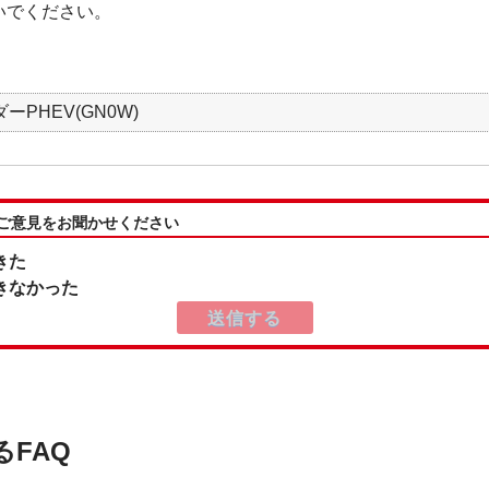
いでください。
ーPHEV(GN0W)
:ご意見をお聞かせください
きた
きなかった
るFAQ