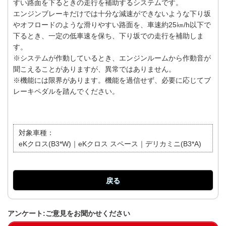
すい路面を下るときの走行を補助するシステムです。
エンジンブレーキだけでは十分な減速ができないような下り坂
やオフロードのような滑りやすい路面を、車速約25㎞/h以下で
下るとき、一定の低車速を保ち、下り坂での走行を補助しま
す。
※システムが作動しているとき、エンジンルームから作動音が
聞こえることがありますが、異常ではありません。
※機能には限界があります。機能を過信せず、必要に応じてブ
レーキペダルを踏んでください。
対象車種：
eKクロス(B3*W)｜eKクロス スペース｜デリカミニ(B3*A)
戻る
アンケート:ご意見をお聞かせください