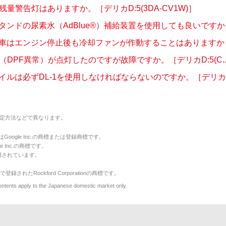
®の残量警告灯はありますか。［デリカD:5(3DA-CV1W)］
タンドの尿素水（AdBlue®）補給装置を使用しても良いですか。.
車はエンジン停止後も冷却ファンが作動することはありますか？［
（DPF異常）が点灯したのですが故障ですか。［デリカD:5(C..
イルは必ずDL-1を使用しなければならないのですか。［デリカD:.
定方法などで異なります。
のマークはGoogle Inc.の商標または登録商標です。
le Inc.の商標です。
用されています。
で登録されたRockford Corporationの商標です。
y to the Japanese domestic market only.