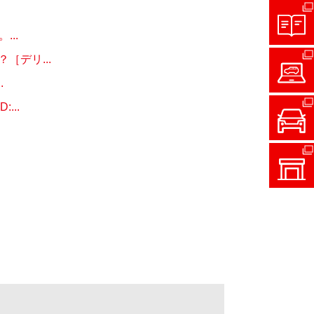
..
デリ...
.
..