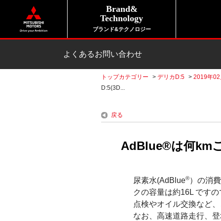
Brand&
Technology
ブランド&テクノロジー
よくあるお問い合わせ
トップカテゴリー
>
デリカD:5
>
2019年0
D:5(3D...
戻る
AdBlue®は何k
®
尿素水(AdBlue
）の消費
クの容量は約16L です
点検やオイル交換など、
なお、高速道路走行、登