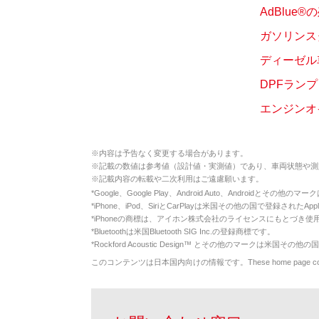
AdBlue
ガソリンス
ディーゼル
DPFランプ
エンジンオ
※
内容は予告なく変更する場合があります。
※
記載の数値は参考値（設計値・実測値）であり、車両状態や測
※
記載内容の転載や二次利用はご遠慮願います。
*
Google、Google Play、Android Auto、Androidとその他
*
iPhone、iPod、SiriとCarPlayは米国その他の国で登録されたApp
*
iPhoneの商標は、アイホン株式会社のライセンスにもとづき使
*
Bluetoothは米国Bluetooth SIG Inc.の登録商標です。
*
Rockford Acoustic Design™ とその他のマークは米国その他の国
このコンテンツは日本国内向けの情報です。These home page contents appl