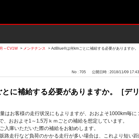
2月～CV1W
>
メンテナンス
>
AdBlue®は何kmごとに補給する必要がありますか
No : 705
公開日時 : 2018/11/09 17:4
mごとに補給する必要がありますか。［デリカD:
量はお客様の走行状況にもよりますが、おおよそ1000km毎に
ので、おおよそ1～1.5万ｋｍごとの補給を想定しています。
ご入庫いただいた際の補給をお勧めします。
坂路走行など負荷のかかる走行が多い場合は、これより短い距