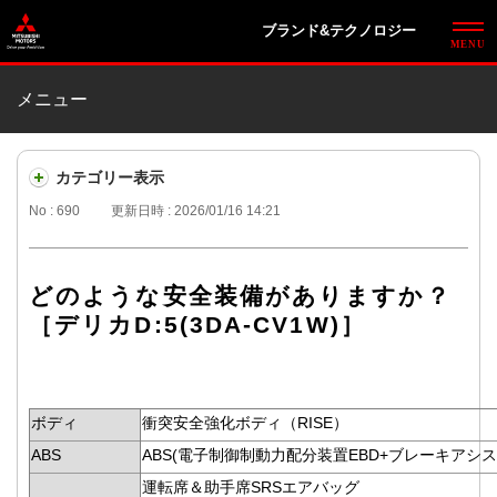
ブランド&テクノロジー
メニュー
カテゴリー表示
No : 690
更新日時 : 2026/01/16 14:21
どのような安全装備がありますか？
［デリカD:5(3DA-CV1W)］
ボディ
衝突安全強化ボディ（RISE）
ABS
ABS(電子制御制動力配分装置EBD+ブレーキアシス
運転席＆助手席SRSエアバッグ