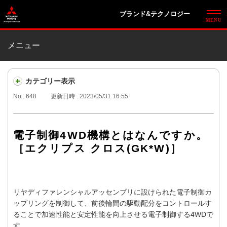
ブランド&テクノロジー
メニュー
カテゴリー表示
No : 648
更新日時 : 2023/05/31 16:55
電子制御4WD機構とはなんですか。
［エクリプス クロス(GK*W)］
リヤディファレンシャルアッセンブリに設けられた電子制御カ
ップリングを制御して、前後輪間の駆動配分をコントロールす
ることで加速性能と安定性能を向上させる電子制御する4WDで
す。