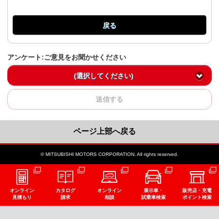
戻る
アンケート:ご意見をお聞かせください
(選択してください)
送信する
ページ上部へ戻る
© MITSUBISHI MOTORS CORPORATION. All rights reserved.
オンライン
カタログ
オンライン
展示車・
販売店・充電
見積もり
請求
相談
試乗車検索
ポイント検索