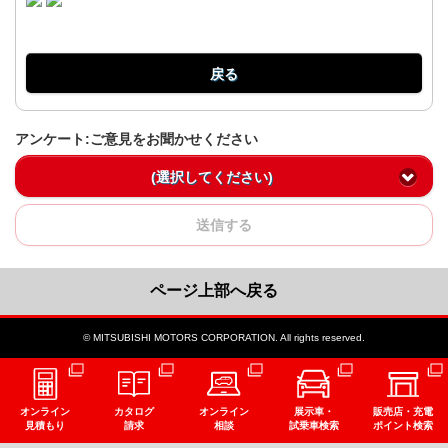
戻る
アンケート:ご意見をお聞かせください
(選択してください)
送信する
ページ上部へ戻る
© MITSUBISHI MOTORS CORPORATION. All rights reserved.
オンライン
カタログ
オンライン
展示車・
販売店・充電
見積もり
請求
相談
試乗車検索
ポイント検索