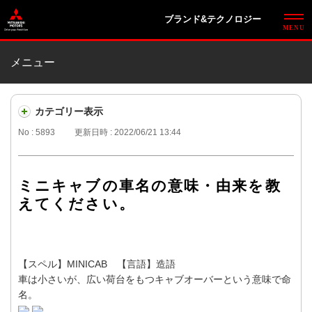
ブランド&テクノロジー
メニュー
カテゴリー表示
No : 5893
更新日時 : 2022/06/21 13:44
ミニキャブの車名の意味・由来を教
えてください。
【スペル】MINICAB 【言語】造語
車は小さいが、広い荷台をもつキャブオーバーという意味で命
名。