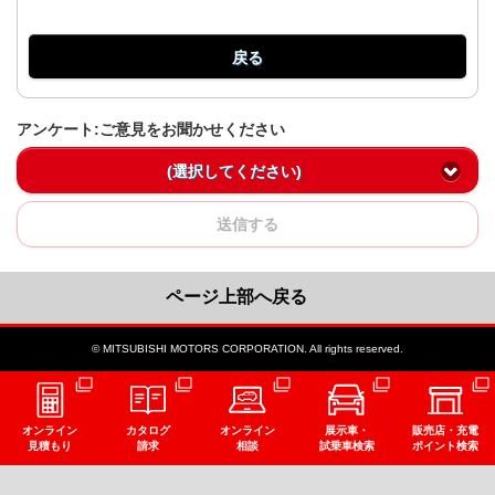
戻る
アンケート:ご意見をお聞かせください
(選択してください)
送信する
ページ上部へ戻る
© MITSUBISHI MOTORS CORPORATION. All rights reserved.
オンライン
カタログ
オンライン
展示車・
販売店・充電
見積もり
請求
相談
試乗車検索
ポイント検索