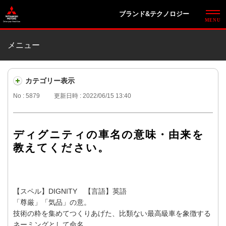
ブランド&テクノロジー
メニュー
カテゴリー表示
No : 5879
更新日時 : 2022/06/15 13:40
ディグニティの車名の意味・由来を
教えてください。
【スペル】DIGNITY 【言語】英語
「尊厳」「気品」の意。
技術の粋を集めてつくりあげた、比類ない最高級車を象徴する
ネーミングとして命名。