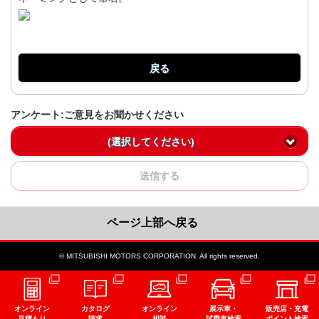
戻る
アンケート:ご意見をお聞かせください
(選択してください)
送信する
ページ上部へ戻る
© MITSUBISHI MOTORS CORPORATION. All rights reserved.
オンライン
カタログ
オンライン
展示車・
販売店・充電
見積もり
請求
相談
試乗車検索
ポイント検索