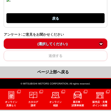
戻る
アンケート:ご意見をお聞かせください
(選択してください)
送信する
ページ上部へ戻る
© MITSUBISHI MOTORS CORPORATION. All rights reserved.
オンライン
カタログ
オンライン
展示車・
販売店・充電
見積もり
請求
相談
試乗車検索
ポイント検索