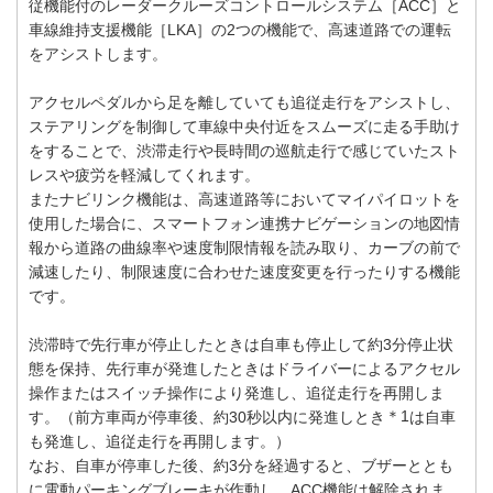
従機能付のレーダークルーズコントロールシステム［ACC］と
車線維持支援機能［LKA］の2つの機能で、高速道路での運転
をアシストします。
アクセルペダルから足を離していても追従走行をアシストし、
ステアリングを制御して車線中央付近をスムーズに走る手助け
をすることで、渋滞走行や長時間の巡航走行で感じていたスト
レスや疲労を軽減してくれます。
またナビリンク機能は、高速道路等においてマイパイロットを
使用した場合に、スマートフォン連携ナビゲーションの地図情
報から道路の曲線率や速度制限情報を読み取り、カーブの前で
減速したり、制限速度に合わせた速度変更を行ったりする機能
です。
渋滞時で先行車が停止したときは自車も停止して約3分停止状
態を保持、先行車が発進したときはドライバーによるアクセル
操作またはスイッチ操作により発進し、追従走行を再開しま
＊1
す。（前方車両が停車後、約30秒以内に発進しとき
は自車
も発進し、追従走行を再開します。）
なお、自車が停車した後、約3分を経過すると、ブザーととも
に電動パーキングブレーキが作動し、ACC機能は解除されま