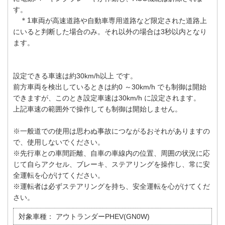
す。
＊1
車両が高速道路や自動車専用道路など限定された道路上
にいると判断した場合のみ。それ以外の場合は3秒以内となり
ます。
設定できる車速は約30km/h以上 です。
前方車両を検出しているときは約0 ～30km/h でも制御は開始
できますが、このとき設定車速は30km/h に設定されます。
上記車速の範囲外で操作しても制御は開始しません。
※一般道での使用は思わぬ事故につながるおそれがありますの
で、使用しないでください。
※先行車との車間距離、自車の車線内の位置、周囲の状況に応
じて自らアクセル、ブレーキ、ステアリングを操作し、常に安
全運転を心がけてください。
※運転者は必ずステアリングを持ち、安全運転を心がけてくだ
さい。
対象車種：
アウトランダーPHEV(GN0W)