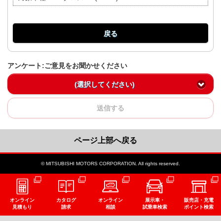
戻る
アンケート:ご意見をお聞かせください
(選択してください)
送信する
ページ上部へ戻る
© MITSUBISHI MOTORS CORPORATION. All rights reserved.
オンライン
カタログ
オンライン
展示車・
販売店・充電
見積もり
請求
相談
試乗車検索
ポイント検索