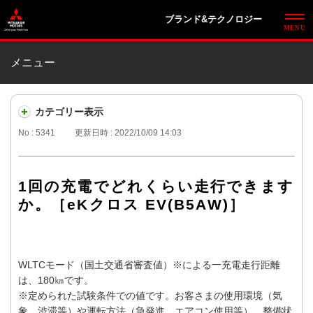
ブランド&テクノロジー
メニュー
カテゴリー表示
No : 5341
更新日時 : 2022/10/09 14:03
1回の充電でどれくらい走行できます
か。［eKクロス EV(B5AW)］
WLTCモード（国土交通省審査値）※による一充電走行距離
は、180㎞です。
※定められた試験条件での値です。お客さまの使用環境（気
象、渋滞等）や運転方法（急発進、エアコン使用等）、整備状