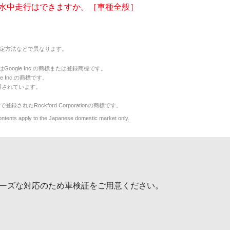
水中走行はできますか。［車種全般］
定方法などで異なります。
のマークはGoogle Inc.の商標または登録商標です。
le Inc.の商標です。
用されています。
で登録されたRockford Corporationの商標です。
y to the Japanese domestic market only.
ーズな対応のため車検証をご用意ください。