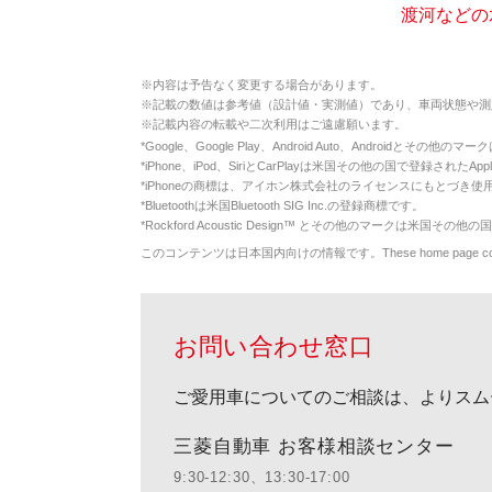
渡河などの
※
内容は予告なく変更する場合があります。
※
記載の数値は参考値（設計値・実測値）であり、車両状態や測
※
記載内容の転載や二次利用はご遠慮願います。
*
Google、Google Play、Android Auto、Androidとその他
*
iPhone、iPod、SiriとCarPlayは米国その他の国で登録されたApp
*
iPhoneの商標は、アイホン株式会社のライセンスにもとづき使
*
Bluetoothは米国Bluetooth SIG Inc.の登録商標です。
*
Rockford Acoustic Design™ とその他のマークは米国その他の国
このコンテンツは日本国内向けの情報です。These home page contents appl
お問い合わせ窓口
ご愛用車についてのご相談は、よりスム
三菱自動車 お客様相談センター
9:30-12:30、13:30-17:00