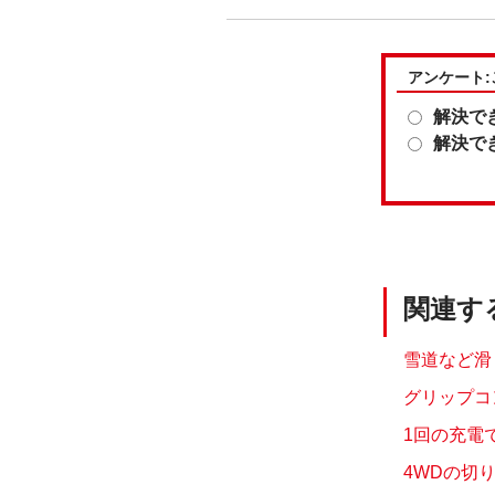
アンケート
解決で
解決で
関連す
雪道など滑
グリップコ
1回の充電で
4WDの切り