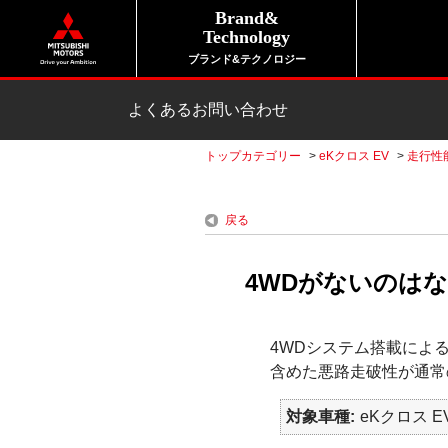
Brand&
Technology
ブランド&テクノロジー
よくあるお問い合わせ
トップカテゴリー
>
eKクロス EV
>
走行性
戻る
4WDがないのはなぜ
4WDシステム搭載によ
含めた悪路走破性が通常の
対象車種
eKクロス EV