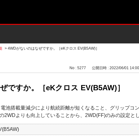
能
>
4WDがないのはなぜですか。［eKクロス EV(B5AW)］
No : 5277
公開日時 : 2022/06/01 14:0
ですか。［eKクロス EV(B5AW)］
る電池搭載量減少により航続距離が短くなること、グリップコ
2WDよりも向上していることから、2WD(FF)のみの設定と
(B5AW)