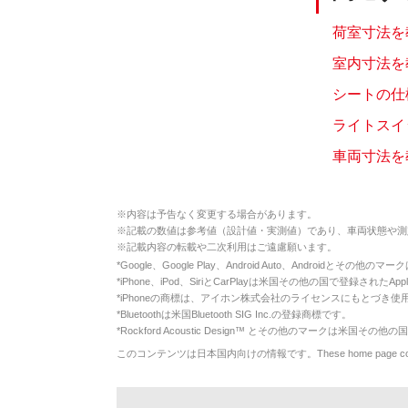
荷室寸法を教
室内寸法を教
シートの仕様
ライトスイ
車両寸法を教
※
内容は予告なく変更する場合があります。
※
記載の数値は参考値（設計値・実測値）であり、車両状態や測
※
記載内容の転載や二次利用はご遠慮願います。
*
Google、Google Play、Android Auto、Androidとその他
*
iPhone、iPod、SiriとCarPlayは米国その他の国で登録されたApp
*
iPhoneの商標は、アイホン株式会社のライセンスにもとづき使
*
Bluetoothは米国Bluetooth SIG Inc.の登録商標です。
*
Rockford Acoustic Design™ とその他のマークは米国その他の国
このコンテンツは日本国内向けの情報です。These home page contents appl