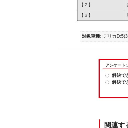
【２】
【３】
対象車種
デリカD:5(3
アンケート
解決で
解決で
関連す