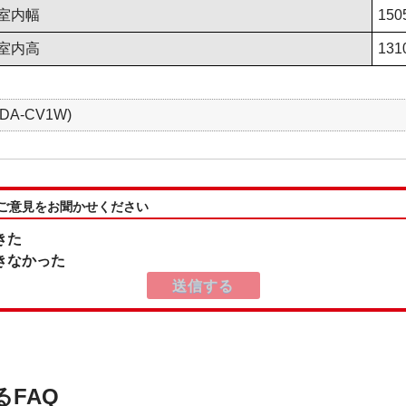
室内幅
150
室内高
131
DA-CV1W)
:ご意見をお聞かせください
きた
きなかった
るFAQ