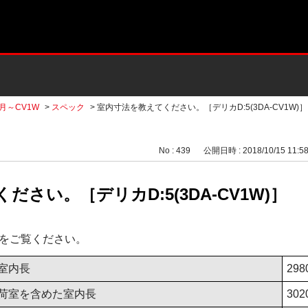
2月～CV1W
>
スペック
>
室内寸法を教えてください。［デリカD:5(3DA-CV1W)］
No : 439
公開日時 : 2018/10/15 11:5
さい。［デリカD:5(3DA-CV1W)］
をご覧ください。
室内長
298
荷室を含めた室内長
302