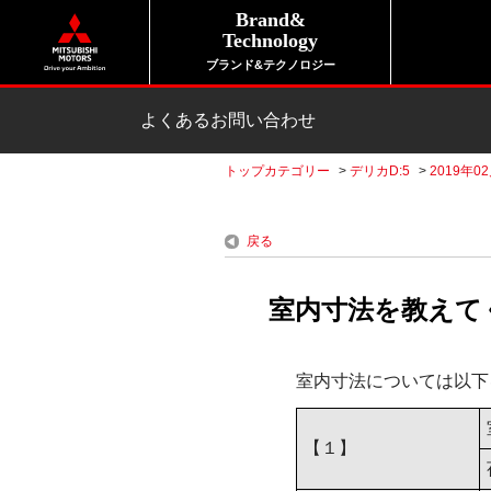
Brand&
Technology
ブランド&テクノロジー
よくあるお問い合わせ
トップカテゴリー
>
デリカD:5
>
2019年0
戻る
室内寸法を教えてくだ
室内寸法については以下
【１】