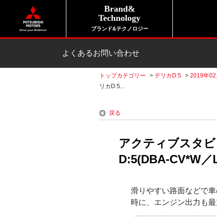
Brand&
Technology
ブランド&テクノロジー
よくあるお問い合わせ
トップカテゴリー
>
デリカD:5
>
2019年0
リカD:5...
戻る
アクティブスタビ
D:5(DBA-CV*W／
滑りやすい路面などで車
時に、エンジン出力も最