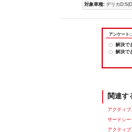
対象車種
デリカD:5(D
アンケート
解決で
解決で
関連す
アクティブス
サードシート
アクティブス