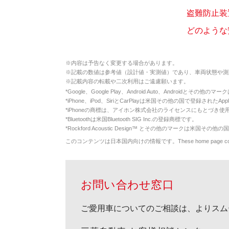
盗難防止装置
どのような安
※
内容は予告なく変更する場合があります。
※
記載の数値は参考値（設計値・実測値）であり、車両状態や測
※
記載内容の転載や二次利用はご遠慮願います。
*
Google、Google Play、Android Auto、Androidとその他
*
iPhone、iPod、SiriとCarPlayは米国その他の国で登録されたApp
*
iPhoneの商標は、アイホン株式会社のライセンスにもとづき使
*
Bluetoothは米国Bluetooth SIG Inc.の登録商標です。
*
Rockford Acoustic Design™ とその他のマークは米国その他の国
このコンテンツは日本国内向けの情報です。These home page contents appl
お問い合わせ窓口
ご愛用車についてのご相談は、よりスム