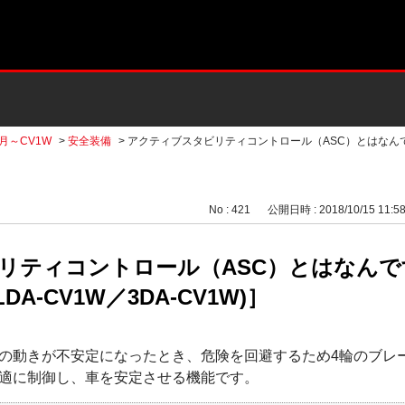
2月～CV1W
>
安全装備
>
アクティブスタビリティコントロール（ASC）とはなん
No : 421
公開日時 : 2018/10/15 11:5
リティコントロール（ASC）とはなんで
LDA-CV1W／3DA-CV1W)］
の動きが不安定になったとき、危険を回避するため4輪のブレ
適に制御し、車を安定させる機能です。