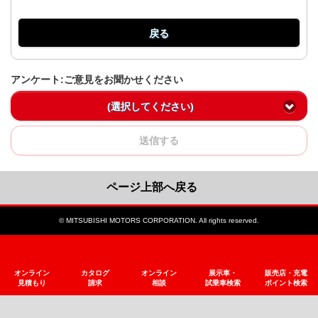
戻る
アンケート:ご意見をお聞かせください
(選択してください)
送信する
ページ上部へ戻る
© MITSUBISHI MOTORS CORPORATION. All rights reserved.
オンライン
カタログ
オンライン
展示車・
販売店・充電
見積もり
請求
相談
試乗車検索
ポイント検索