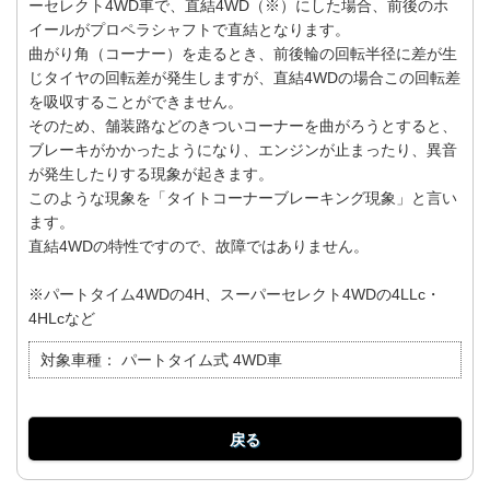
ーセレクト4WD車で、直結4WD（※）にした場合、前後のホ
イールがプロペラシャフトで直結となります。
曲がり角（コーナー）を走るとき、前後輪の回転半径に差が生
じタイヤの回転差が発生しますが、直結4WDの場合この回転差
を吸収することができません。
そのため、舗装路などのきついコーナーを曲がろうとすると、
ブレーキがかかったようになり、エンジンが止まったり、異音
が発生したりする現象が起きます。
このような現象を「タイトコーナーブレーキング現象」と言い
ます。
直結4WDの特性ですので、故障ではありません。
※パートタイム4WDの4H、スーパーセレクト4WDの4LLc・
4HLcなど
対象車種：
パートタイム式 4WD車
戻る