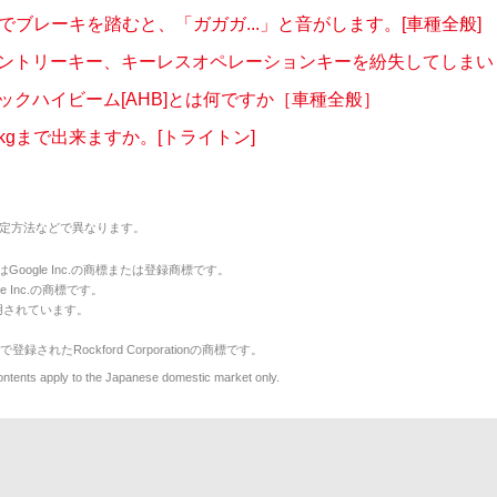
車でブレーキを踏むと、「ガガガ...」と音がします。[車種全般]
ントリーキー、キーレスオペレーションキーを紛失してしまいまし
ックハイビーム[AHB]とは何ですか［車種全般］
kgまで出来ますか。[トライトン]
定方法などで異なります。
のマークはGoogle Inc.の商標または登録商標です。
le Inc.の商標です。
用されています。
で登録されたRockford Corporationの商標です。
y to the Japanese domestic market only.