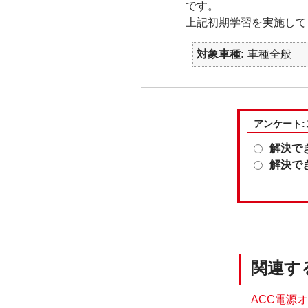
です。
上記初期学習を実施して
対象車種
車種全般
アンケート
解決で
解決で
関連す
ACC電源