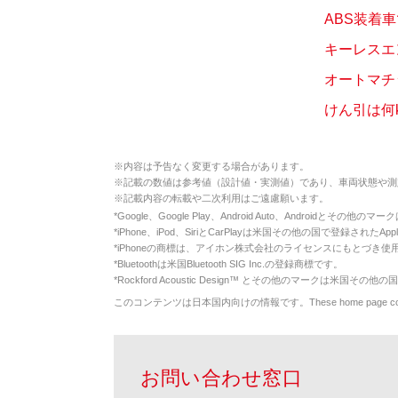
ABS装着
キーレスエ
オートマチ
けん引は何
※
内容は予告なく変更する場合があります。
※
記載の数値は参考値（設計値・実測値）であり、車両状態や測
※
記載内容の転載や二次利用はご遠慮願います。
*
Google、Google Play、Android Auto、Androidとその他
*
iPhone、iPod、SiriとCarPlayは米国その他の国で登録されたApp
*
iPhoneの商標は、アイホン株式会社のライセンスにもとづき使
*
Bluetoothは米国Bluetooth SIG Inc.の登録商標です。
*
Rockford Acoustic Design™ とその他のマークは米国その他の国
このコンテンツは日本国内向けの情報です。These home page contents appl
お問い合わせ窓口