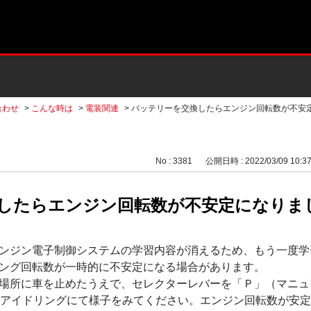
合わせ
>
こんな時は
>
電装関連
>
バッテリーを交換したらエンジン回転数が不安
No : 3381
公開日時 : 2022/03/09 10:3
したらエンジン回転数が不安定になりま
ンジン電子制御システムの学習内容が消えるため、もう一度学
ング回転数が一時的に不安定になる場合があります。
場所に車を止めたうえで、セレクターレバーを「Ｐ」（マニュ
度アイドリングにて様子をみてください。エンジン回転数が安