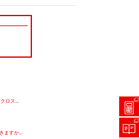
ロス...
すか...