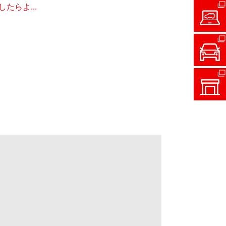
らよ...