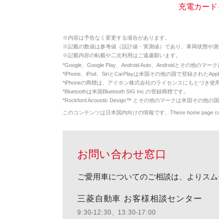
充電カード
※
内容は予告なく変更する場合があります。
※
記載の数値は参考値（設計値・実測値）であり、車両状態や測
※
記載内容の転載や二次利用はご遠慮願います。
*
Google、Google Play、Android Auto、Androidとその他
*
iPhone、iPod、SiriとCarPlayは米国その他の国で登録されたApp
*
iPhoneの商標は、アイホン株式会社のライセンスにもとづき使
*
Bluetoothは米国Bluetooth SIG Inc.の登録商標です。
*
Rockford Acoustic Design™ とその他のマークは米国その他の国
このコンテンツは日本国内向けの情報です。These home page contents appl
お問い合わせ窓口
ご愛用車についてのご相談は、よりスム
三菱自動車 お客様相談センター
9:30-12:30、13:30-17:00