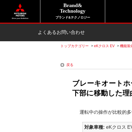
Brand&
Technology
ブランド&テクノロジー
よくあるお問い合わせ
トップカテゴリー
>
eKクロス EV
>
機能装
戻る
ブレーキオートホ
下部に移動した理由
運転中の操作が比較的多
対象車種
eKクロス EV