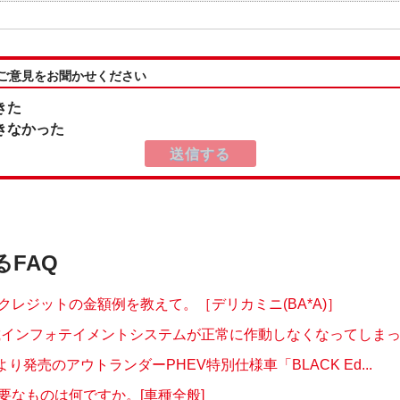
:ご意見をお聞かせください
きた
きなかった
るFAQ
クレジットの金額例を教えて。［デリカミニ(BA*A)］
e搭載インフォテイメントシステムが正常に作動しなくなってしまった
月より発売のアウトランダーPHEV特別仕様車「BLACK Ed...
要なものは何ですか。[車種全般]