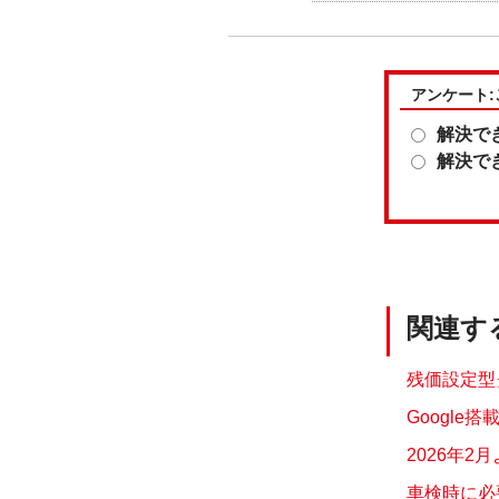
アンケート
解決で
解決で
関連す
残価設定型
Googl
2026年2
車検時に必