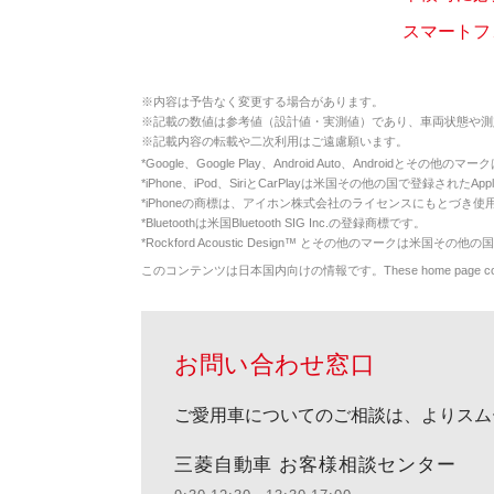
スマートフ
※
内容は予告なく変更する場合があります。
※
記載の数値は参考値（設計値・実測値）であり、車両状態や測
※
記載内容の転載や二次利用はご遠慮願います。
*
Google、Google Play、Android Auto、Androidとその他
*
iPhone、iPod、SiriとCarPlayは米国その他の国で登録されたApp
*
iPhoneの商標は、アイホン株式会社のライセンスにもとづき使
*
Bluetoothは米国Bluetooth SIG Inc.の登録商標です。
*
Rockford Acoustic Design™ とその他のマークは米国その他の国
このコンテンツは日本国内向けの情報です。These home page contents appl
お問い合わせ窓口
ご愛用車についてのご相談は、よりスム
三菱自動車 お客様相談センター