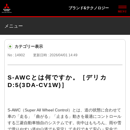
ブランド&テクノロジー
メニュー
カテゴリー表示
No : 14902
更新日時 : 2026/04/01 14:49
S-AWCとは何ですか。［デリカ
D:5(3DA-CV1W)］
S-AWC（Super All Wheel Control）とは、道の状態に合わせて
車の「走る」「曲がる」「止まる」動きを最適にコントロール
する三菱自動車独自のシステムです。街中はもちろん、雨や雪
で滑りやすい道や山道でも安定して走行できて安心・安全で