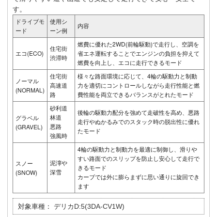
す。
ドライブモ
使用シ
内容
ード
ーン例
燃費に優れた2WD(前輪駆動)で走行し、空調を
住宅街
エコ(ECO)
省エネ運転することでエンジンの負担を抑えて
渋滞時
燃費を向上し、エコに走行できるモード
住宅街
様々な路面環境に応じて、4輪の駆動力と制動
ノーマル
高速道
力を適切にコントロールしながら走行性能と燃
(NORMAL)
路
費性能を両立できるバランスがとれたモード
砂利道
後輪の駆動力配分を強めて走破性を高め、悪路
林道
グラベル
走行やぬかるみでのスタック時の脱出性に優れ
悪路
(GRAVEL)
たモード
強風時
4輪の駆動力と制動力を最適に制御し、滑りや
すい路面でのスリップを防止し安心して走行で
泥濘や
スノー
きるモード
深雪
(SNOW)
カーブでは外に膨らまずに思い通りに旋回でき
ます
対象車種：
デリカD:5(3DA-CV1W)