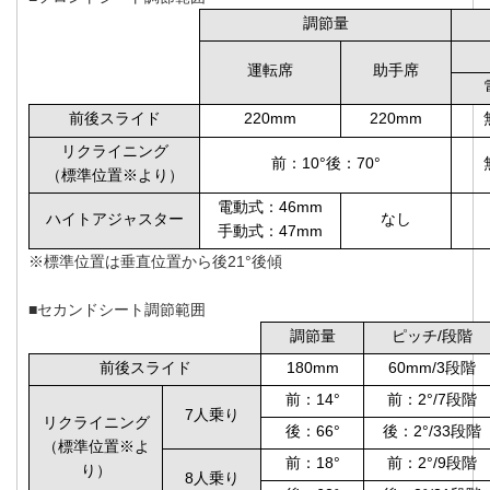
調節量
運転席
助手席
前後スライド
220mm
220mm
リクライニング
前：10°後：70°
（標準位置※より）
電動式：46mm
ハイトアジャスター
なし
手動式：47mm
※標準位置は垂直位置から後21°後傾
■セカンドシート調節範囲
調節量
ピッチ/段階
前後スライド
180mm
60mm/3段階
前：14°
前：2°/7段階
7人乗り
リクライニング
後：66°
後：2°/33段階
（標準位置※よ
前：18°
前：2°/9段階
り）
8人乗り