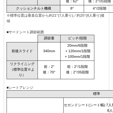
後：62°
後：2°/31段階
クッションチルト機構
8°
4°/2段階
※標準位置は垂直位置から約21°(7人乗り)／約25°(8人乗り)後
傾
■サードシート調節範囲
調節量
ピッチ/段階
20mm/6段階
前後スライド
340mm
+ 120mm/1段階
+ 100mm/1段階
リクライニング
前：2°
前：2°/1段階
（標準位置※よ
後：70°
後：2°/35段階
り）
■シートアレンジ
標準
セカンドシート(シート幅):7人
8人乗り 約1