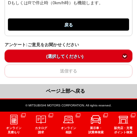
DもしくはRで停止時（0km/h時）も機能します。
戻る
アンケート:ご意見をお聞かせください
(選択してください)
送信する
ページ上部へ戻る
© MITSUBISHI MOTORS CORPORATION. All rights reserved.
オンライン
カタログ
オンライン
展示車・
販売店・充電
見積もり
請求
相談
試乗車検索
ポイント検索