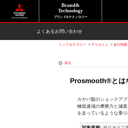
Brand&
Technology
ブランド&テクノロジー
よくあるお問い合わせ
トップカテゴリー
>
デリカミニ
>
走行性能
戻る
Prosmooth®と
カヤバ製のショックアブ
極低速域の摩擦力と減衰
を走っているような乗り
対象車種
デリカミニ(B