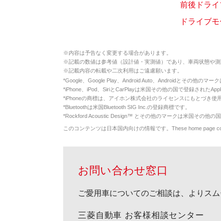
前後ドライ
ドライブモ
※
内容は予告なく変更する場合があります。
※
記載の数値は参考値（設計値・実測値）であり、車両状態や測
※
記載内容の転載や二次利用はご遠慮願います。
*
Google、Google Play、Android Auto、Androidとその他
*
iPhone、iPod、SiriとCarPlayは米国その他の国で登録されたApp
*
iPhoneの商標は、アイホン株式会社のライセンスにもとづき使
*
Bluetoothは米国Bluetooth SIG Inc.の登録商標です。
*
Rockford Acoustic Design™ とその他のマークは米国その他の国
このコンテンツは日本国内向けの情報です。These home page contents appl
お問い合わせ窓口
ご愛用車についてのご相談は、よりスム
三菱自動車 お客様相談センター