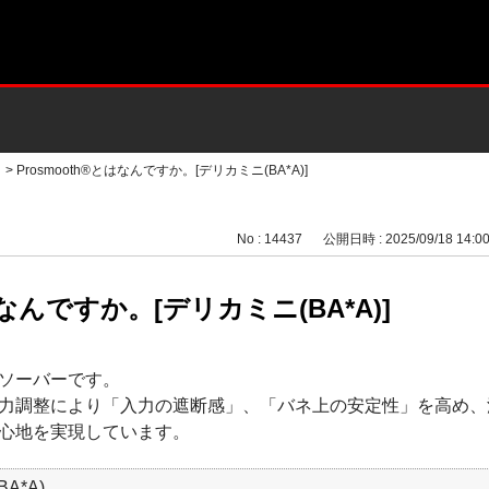
>
Prosmooth®とはなんですか。[デリカミニ(BA*A)]
No : 14437
公開日時 : 2025/09/18 14:0
はなんですか。[デリカミニ(BA*A)]
ソーバーです。
力調整により「入力の遮断感」、「バネ上の安定性」を高め、
心地を実現しています。
A*A)