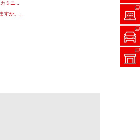
ミニ...
か。...