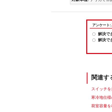
アンケート
解決で
解決で
関連す
スイッチを
寒冷地仕様
荷室容量を