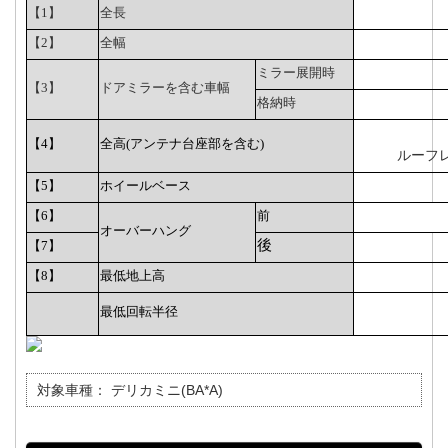
【1】
全長
【2】
全幅
ミラー展開時
【3】
ドアミラーを含む車幅
格納時
【4】
全高(アンテナ台座部を含む)
ルーフ
【5】
ホイールベース
【6】
前
オーバーハング
後
【7】
【8】
最低地上高
最低回転半径
対象車種：
デリカミニ(BA*A)