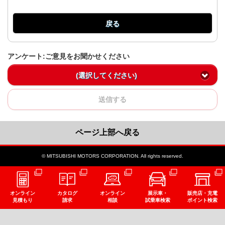
戻る
アンケート:ご意見をお聞かせください
(選択してください)
送信する
ページ上部へ戻る
© MITSUBISHI MOTORS CORPORATION. All rights reserved.
オンライン
カタログ
オンライン
展示車・
販売店・充電
見積もり
請求
相談
試乗車検索
ポイント検索