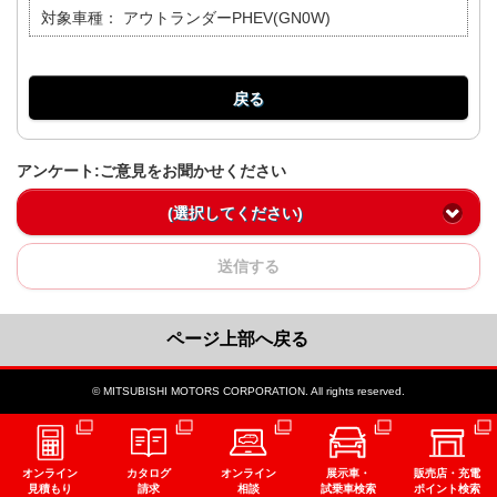
対象車種：
アウトランダーPHEV(GN0W)
戻る
アンケート:ご意見をお聞かせください
(選択してください)
送信する
ページ上部へ戻る
© MITSUBISHI MOTORS CORPORATION. All rights reserved.
オンライン
カタログ
オンライン
展示車・
販売店・充電
見積もり
請求
相談
試乗車検索
ポイント検索